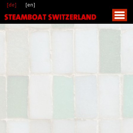
[de]
[en]