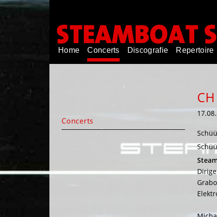
Navigation
Home
Concerts
Discografie
Repertoire
überspringen
CH
17.08
Navigation
Concerts
überspringen
Schüü
Schüü
Steam
Dirig
Grabow
Elekt
Micha