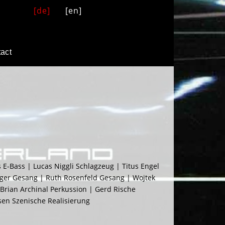
[de]
[en]
act
-Bass | Lucas Niggli Schlagzeug | Titus Engel
ger Gesang | Ruth Rosenfeld Gesang | Wojtek
 Brian Archinal Perkussion | Gerd Rische
sen Szenische Realisierung